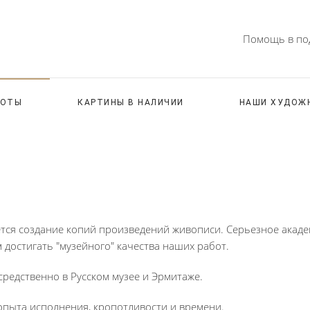
Помощь в под
БОТЫ
КАРТИНЫ В НАЛИЧИИ
НАШИ ХУДОЖ
ся создание копий произведений живописи. Серьезное акаде
 достигать "музейного" качества наших работ.
редственно в Русском музее и Эрмитаже.
пыта исполнения, кропотливости и времени.