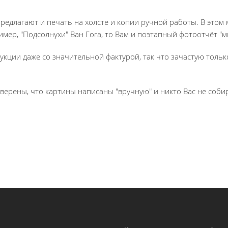
редлагают и печать на холсте и копии ручной работы. В этом
имер, "Подсолнухи" Ван Гога, то Вам и поэтапный фотоотчёт 
кции даже со значительной фактурой, так что зачастую толь
ерены, что картины написаны "вручную" и никто Вас не собир