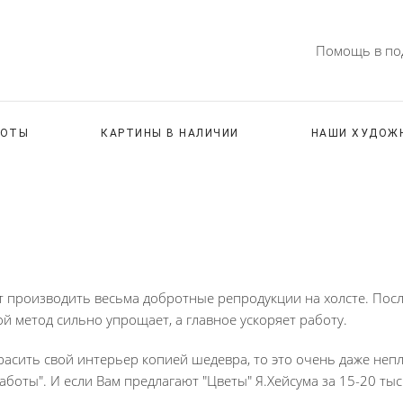
Помощь в под
БОТЫ
КАРТИНЫ В НАЛИЧИИ
НАШИ ХУДОЖ
т производить весьма добротные репродукции на холсте. Пос
ой метод сильно упрощает, а главное ускоряет работу.
красить свой интерьер копией шедевра, то это очень даже неп
ты". И если Вам предлагают "Цветы" Я.Хейсума за 15-20 тыс. р