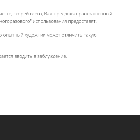
 месте, скорей всего, Вам предложат раскрашенный
"многоразового" использования предоставят.
ко опытный художник может отличить такую
ается вводить в заблуждение.